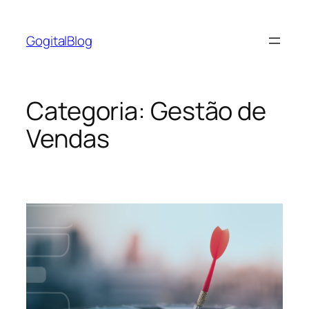
Pular
para
GogitalBlog
o
conteúdo
Categoria:
Gestão de
Vendas