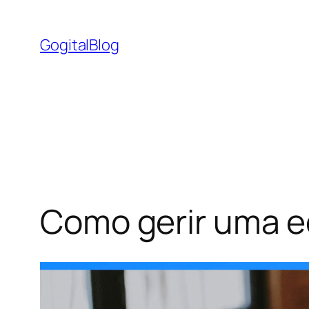
Pular
para
GogitalBlog
o
conteúdo
Como gerir uma e