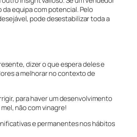
outro insight valioso. Se um vendedor
 da equipa com potencial. Pelo
sejável, pode desestabilizar toda a
resente, dizer o que espera deles e
ores a melhorar no contexto de
rrigir, para haver um desenvolvimento
 mel, não com vinagre!
nificativas e permanentes nos hábitos