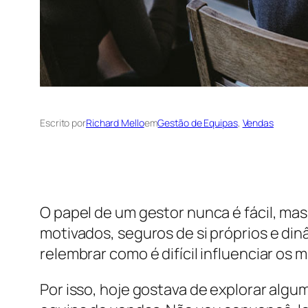
Escrito por
Richard Mello
em
Gestão de Equipas
, 
Vendas
O papel de um gestor nunca é fácil, ma
motivados, seguros de si próprios e di
relembrar como é difícil influenciar o
Por isso, hoje gostava de explorar algu