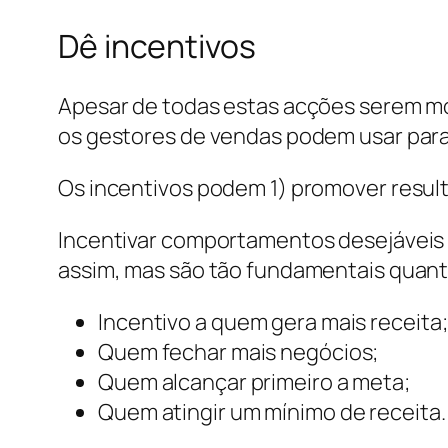
Dê incentivos
Apesar de todas estas acções serem m
os gestores de vendas podem usar para i
Os incentivos podem 1) promover resu
Incentivar comportamentos desejáveis 
assim, mas são tão fundamentais quant
Incentivo a quem gera mais receita;
Quem fechar mais negócios;
Quem alcançar primeiro a meta;
Quem atingir um mínimo de receita.