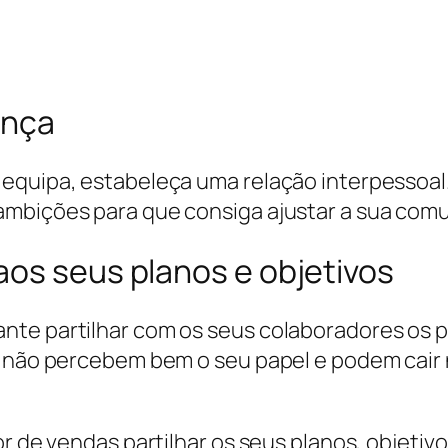
ança
 equipa, estabeleça uma relação interpessoal
ambições para que consiga ajustar a sua com
aos seus planos e objetivos
te partilhar com os seus colaboradores os p
os não percebem bem o seu papel e podem cai
or de vendas partilhar os seus planos, objeti