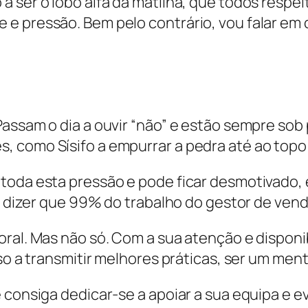
a ser o lobo alfa da matilha, que todos respe
e pressão. Bem pelo contrário, vou falar em 
Passam o dia a ouvir “não” e estão sempre so
, como Sísifo a empurrar a pedra até ao top
toda esta pressão e pode ficar desmotivado,
ma dizer que 99% do trabalho do gestor de ven
oral. Mas não só. Com a sua atenção e disponi
sso a transmitir melhores práticas, ser um men
 consiga dedicar-se a apoiar a sua equipa e 