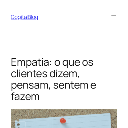
Pular
para
GogitalBlog
o
conteúdo
Empatia: o que os
clientes dizem,
pensam, sentem e
fazem