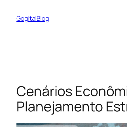
Pular
para
GogitalBlog
o
conteúdo
Cenários Econômi
Planejamento Est